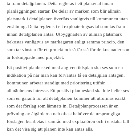
ta fram detaljplanen. Detta regleras i ett planavtal innan
planläggningen startar. De delar av marken som blir allmän
platsmark i detaljplanen överlåts vanligtvis till kommunen utan
ersättning. Detta regleras i ett exploateringsavtal som tas fram
innan detaljplanen antas. Utbyggnaden av allmän platsmark
bekostas vanligtvis av markägaren enligt samma princip, den
som tar vinsten för ett projekt också får stå för de kostnader som
är förknippade med projektet.
Ett positivt planbesked med angiven tidsplan ska ses som en
indikation på när man kan förväntas få en detaljplan antagen,
kommunen arbetar ständigt med prioritering utifrån
allmänhetens intresse. Ett positivt planbesked ska inte heller ses
som en garanti för att detaljplanen kommer att utformas exakt
som det förslag som lämnats in. Detaljplanprocessen är en
prövning av åtgärderna och oftast behöver de ursprungliga
förslagen bearbetas i samråd med exploatören och i enstaka fall
kan det visa sig att planen inte kan antas alls.