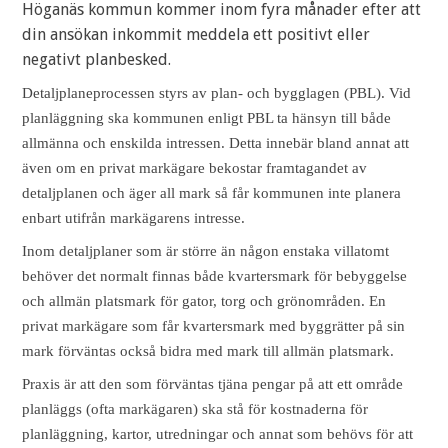
Höganäs kommun kommer inom fyra månader efter att
din ansökan inkommit meddela ett positivt eller
negativt planbesked.
Detaljplaneprocessen styrs av plan- och bygglagen (PBL). Vid
planläggning ska kommunen enligt PBL ta hänsyn till både
allmänna och enskilda intressen. Detta innebär bland annat att
även om en privat markägare bekostar framtagandet av
detaljplanen och äger all mark så får kommunen inte planera
enbart utifrån markägarens intresse.
Inom detaljplaner som är större än någon enstaka villatomt
behöver det normalt finnas både kvartersmark för bebyggelse
och allmän platsmark för gator, torg och grönområden. En
privat markägare som får kvartersmark med byggrätter på sin
mark förväntas också bidra med mark till allmän platsmark.
Praxis är att den som förväntas tjäna pengar på att ett område
planläggs (ofta markägaren) ska stå för kostnaderna för
planläggning, kartor, utredningar och annat som behövs för att