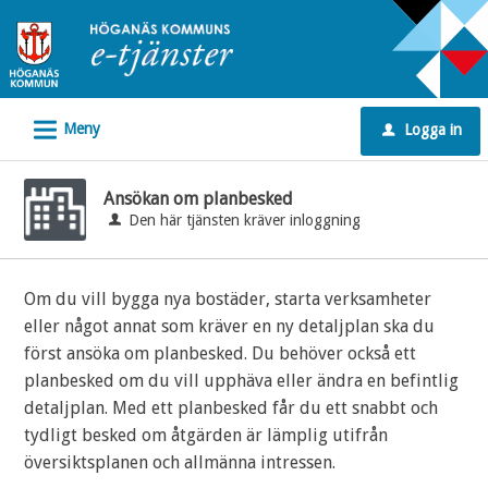
Välkommen
till
e-
tjänster
L
Meny
Logga in
-
u
Höganäs
kommun
Ansökan om planbesked
Den här tjänsten kräver inloggning
Om du vill bygga nya bostäder, starta verksamheter
eller något annat som kräver en ny detaljplan ska du
först ansöka om planbesked. Du behöver också ett
planbesked om du vill upphäva eller ändra en befintlig
detaljplan. Med ett planbesked får du ett snabbt och
tydligt besked om åtgärden är lämplig utifrån
översiktsplanen och allmänna intressen.