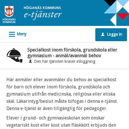
Välkommen
till
e-
tjänster
L
Meny
Logga in
-
u
Höganäs
Specialkost inom förskola, grundskola eller
kommun
gymnasium - anmäl/avanmäl behov
Den här tjänsten kräver inloggning
Här anmäler eller avanmäler du behov av specialkost
för barn och elever inom förskola, grundskola och
gymnasium utifrån medicinska, religiösa eller etiska
skäl. Läkarintyg/beslut måste bifogas i denna e-tjänst.
Denna e-tjänst är även tillgänglig för pedagoger.
Elever i grund- och gymnasieskolan som önskar
vegetariskt kost eller kost utan fläskkött erbjuds den