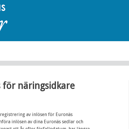
 för näringsidkare
registrering av inlösen för Euronäs
mföra inlösen av dina Euronäs sedlar och
senast ett år efter förfallodatum, har längre