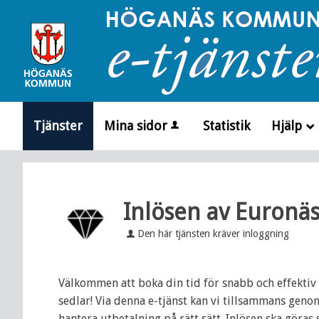
Välkommen
till
e-
tjänster
-
Höganäs
Tjänster
Mina sidor
Statistik
Hjälp
kommun
_
Inlösen av Euronäs
Den här tjänsten kräver inloggning
Välkommen att boka din tid för snabb och effektiv 
sedlar! Via denna e-tjänst kan vi tillsammans geno
hantera utbetalning på rätt sätt. Inlösen ska göras 