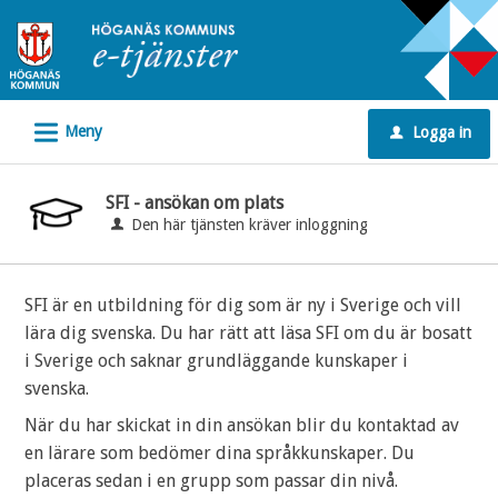
Välkommen
till
e-
tjänster
L
Meny
Logga in
-
u
Höganäs
kommun
SFI - ansökan om plats
Den här tjänsten kräver inloggning
SFI är en utbildning för dig som är ny i Sverige och vill
lära dig svenska. Du har rätt att läsa SFI om du är bosatt
i Sverige och saknar grundläggande kunskaper i
svenska.
När du har skickat in din ansökan blir du kontaktad av
en lärare som bedömer dina språkkunskaper. Du
placeras sedan i en grupp som passar din nivå.