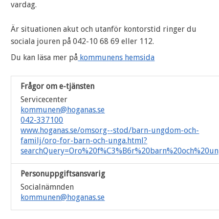
vardag.
Är situationen akut och utanför kontorstid ringer du
sociala jouren på 042-10 68 69 eller 112.
Du kan läsa mer på
kommunens hemsida
Frågor om e-tjänsten
Servicecenter
kommunen@hoganas.se
042-337100
www.hoganas.se/omsorg--stod/barn-ungdom-och-
familj/oro-for-barn-och-unga.html?
searchQuery=Oro%20f%C3%B6r%20barn%20och%20un
Personuppgiftsansvarig
Socialnämnden
kommunen@hoganas.se