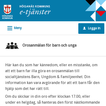
Välkommen
till
e-
tjänster
L
Meny
Logga in
-
u
Höganäs
kommun
Orosanmälan för barn och unga
Här kan du som har kännedom, eller en misstanke, om
att ett barn far illa göra en orosanmälan till
socialtjänstens Barn, Ungdom & Familjeenhet. Din
information kan vara avgörande för att ett barn får den
hjälp som det har rätt till.
Om du skickar in din oro efter klockan 17.00, eller
under en helgdag, så hanteras den först nästkommande