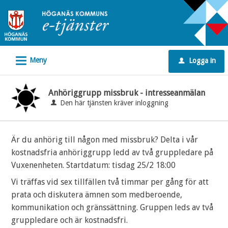
Välkommen
till
e-
tjänster
L
Meny
Logga in
-
u
Höganäs
kommun
Anhöriggrupp missbruk - intresseanmälan
Den här tjänsten kräver inloggning
Är du anhörig till någon med missbruk? Delta i vår
kostnadsfria anhöriggrupp ledd av två gruppledare på
Vuxenenheten. Startdatum: tisdag 25/2 18:00
Vi träffas vid sex tillfällen två timmar per gång för att
prata och diskutera ämnen som medberoende,
kommunikation och gränssättning. Gruppen leds av två
gruppledare och är kostnadsfri.