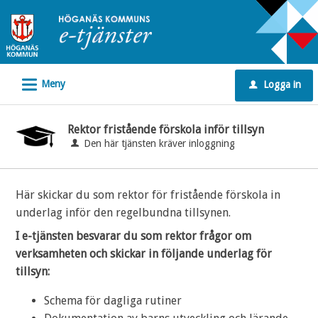
Välkommen
till
e-
tjänster
L
Meny
Logga in
-
u
Höganäs
kommun
Rektor fristående förskola inför tillsyn
Den här tjänsten kräver inloggning
Här skickar du som rektor för fristående förskola in
underlag inför den regelbundna tillsynen.
I e-tjänsten besvarar du som rektor frågor om
verksamheten och skickar in följande underlag för
tillsyn:
Schema för dagliga rutiner