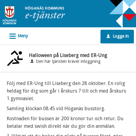
Välkommen
till
e-
tjänster
L
Meny
Logga in
-
u
Höganäs
kommun
Halloween på Liseberg med ER-Ung
Den här tjänsten kräver inloggning
Följ med ER-Ung till Liseberg den 28 oktober. En rolig
heldag för dig som går i årskurs 7 till och med årskurs
1 gymnasiet.
Samling klockan 08.45 vid Höganäs busstorg.
Kostnaden för bussen är 200 kronor tur och retur. Du
betalar med swish direkt när du gör din anmälan.