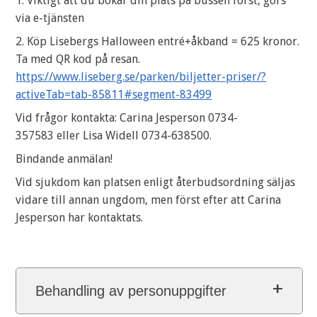
1. Viktigt
att du bokar din plats på bussen först, görs
via e-tjänsten
2. Köp Lisebergs Halloween entré+åkband = 625 kronor.
Ta med QR kod på resan.
https://www.liseberg.se/parken/biljetter-priser/?
activeTab=tab-85811#segment-83499
Vid frågor kontakta: Carina Jesperson 0734-
357583 eller Lisa Widell 0734-638500.
Bindande anmälan!
Vid sjukdom kan platsen enligt återbudsordning säljas
vidare till annan ungdom, men först efter att Carina
Jesperson har kontaktats.
Behandling av personuppgifter