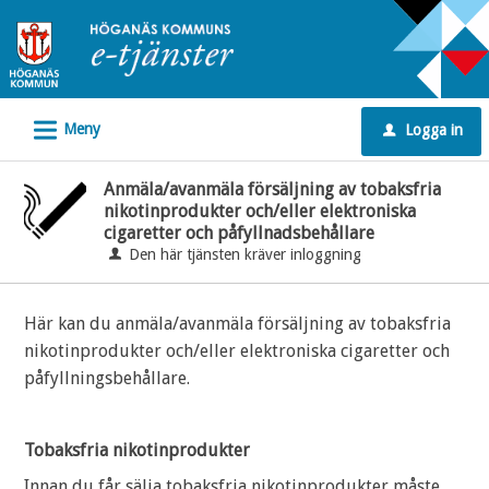
Välkommen
till
e-
tjänster
L
Meny
Logga in
-
u
Höganäs
Anmäla/avanmäla försäljning av tobaksfria
kommun
nikotinprodukter och/eller elektroniska
cigaretter och påfyllnadsbehållare
Den här tjänsten kräver inloggning
Här kan du anmäla/avanmäla försäljning av tobaksfria
nikotinprodukter och/eller elektroniska cigaretter och
påfyllningsbehållare.
Tobaksfria nikotinprodukter
Innan du får sälja tobaksfria nikotinprodukter måste