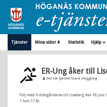
Välkommen
till
e-
tjänster
-
Höganäs
Tjänster
Mina sidor
Statistik
Hjälp
kommun
_
ER-Ung åker till Li
Den här tjänsten kräver inloggning
Följ med fritidsgårdarna till Liseberg den 16 juni.
7 tom 17 år.