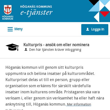
Välkommen
till
e-
tjänster
L
Meny
Logga in
-
u
Höganäs
kommun
Kulturpris - ansök om eller nominera
Den här tjänsten kräver inloggning
Höganäs kommun vill genom sitt kulturpris
uppmuntra och belöna insatser på kulturområdet.
Kulturpriset delas ut till en person, grupp eller
organisation som erkänns för särskilt värdefulla
insatser inom kulturens område. Pristagaren ska vara
verksam i, eller genom sin verksamhet ha eller haft nära
anknytning till, Höganäs kommun.
Mer information