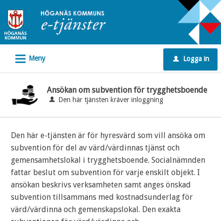
Välkommen
till
e-
tjänster
L
Meny
Logga in
-
u
Höganäs
kommun
Ansökan om subvention för trygghetsboende
Den här tjänsten kräver inloggning
Den här e-tjänsten är för hyresvärd som vill ansöka om
subvention för del av värd/värdinnas tjänst och
gemensamhetslokal i trygghetsboende. Socialnämnden
fattar beslut om subvention för varje enskilt objekt. I
ansökan beskrivs verksamheten samt anges önskad
subvention tillsammans med kostnadsunderlag för
värd/värdinna och gemenskapslokal. Den exakta