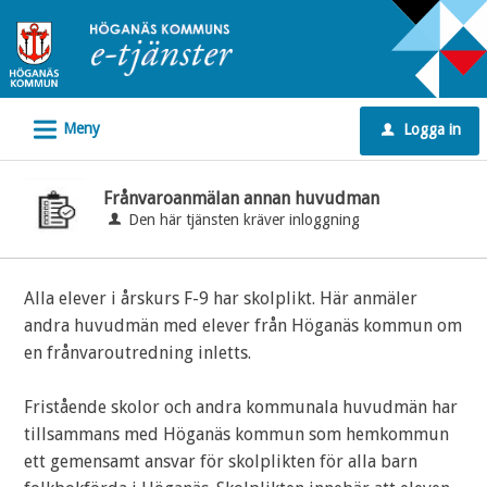
Välkommen
till
e-
tjänster
L
Meny
Logga in
-
u
Höganäs
kommun
Frånvaroanmälan annan huvudman
Den här tjänsten kräver inloggning
Alla elever i årskurs F-9 har skolplikt. Här anmäler
andra huvudmän med elever från Höganäs kommun om
en frånvaroutredning inletts.
Fristående skolor och andra kommunala huvudmän har
tillsammans med Höganäs kommun som hemkommun
ett gemensamt ansvar för skolplikten för alla barn