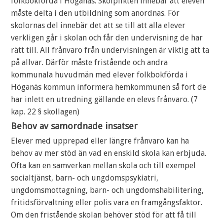
folkbokförda i Höganäs. Skolplikten innebär att eleven
måste delta i den utbildning som anordnas. För
skolornas del innebär det att se till att alla elever
verkligen går i skolan och får den undervisning de har
rätt till. All frånvaro från undervisningen är viktig att ta
på allvar. Därför måste fristående och andra
kommunala huvudmän med elever folkbokförda i
Höganäs kommun informera hemkommunen så fort de
har inlett en utredning gällande en elevs frånvaro. (7
kap. 22 § skollagen)
Behov av samordnade insatser
Elever med upprepad eller längre frånvaro kan ha
behov av mer stöd än vad en enskild skola kan erbjuda.
Ofta kan en samverkan mellan skola och till exempel
socialtjänst, barn- och ungdomspsykiatri,
ungdomsmottagning, barn- och ungdomshabilitering,
fritidsförvaltning eller polis vara en framgångsfaktor.
Om den fristående skolan behöver stöd för att få till